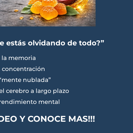
Te
estás
olvidando
de
todo?”
a
la
memoria
a
concentración
“
mente
nublada”
el
cerebro
a
largo
plazo
rendimiento
mental
DEO Y CONOCE MAS!!!