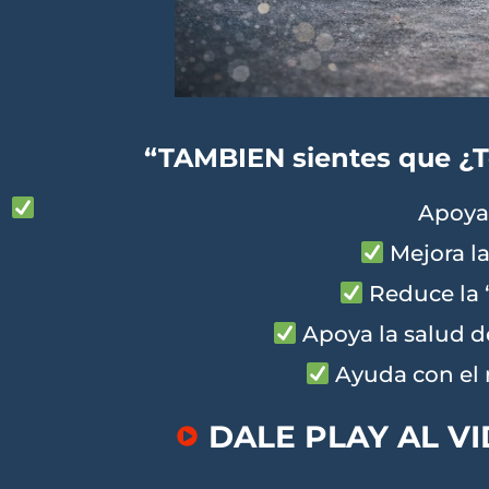
“TAMBIEN sientes que ¿
Apoy
Mejora
l
Reduce
la 
Apoya
la
salud
d
A
yuda
con
el
DALE PLAY AL VI