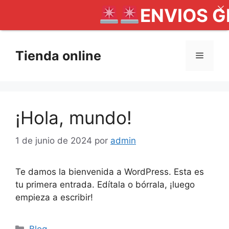
ENVIOS G
Saltar
al
Tienda online
Menú
contenido
¡Hola, mundo!
1 de junio de 2024
por
admin
Te damos la bienvenida a WordPress. Esta es
tu primera entrada. Edítala o bórrala, ¡luego
empieza a escribir!
Categorías
Blog